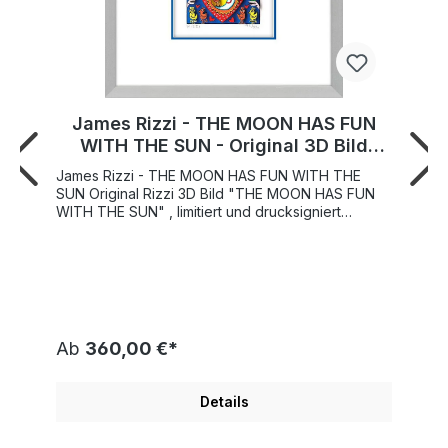
James Rizzi - THE MOON HAS FUN
WITH THE SUN - Original 3D Bild
drucksigniert
James Rizzi - THE MOON HAS FUN WITH THE
SUN Original Rizzi 3D Bild "THE MOON HAS FUN
WITH THE SUN" , limitiert und drucksigniert
Weltweite Gesamtauflage 350 Stück Motivgröße:
5,3x7,9 Vom Rizzi Estate authentifiziert und mit
einem nummerierten Hologramm
Fälschungsgeschützt. "THE MOON HAS FUN WITH
THE SUN" wurde von James Rizzi gezeichnet und
als 3D Bild vorbereitet. Die Veröffentlichung
erfolgte 2016. Doppel-Passepartout mit farbiger
Ab
360,00 €*
Innenkante im Format 20x24 cm ist enthalten.
Bilderrahmen optional wählbar. Kauf
mit Preisgarantie In diesem herrlichen gute Laune
Details
Motiv speziell für Verliebte lädt uns James Rizzi in
seine fantasievolle Welt ein. "Ich glaube einfach,
dass die Leute die Fröhlichkeit in meinen Bildern