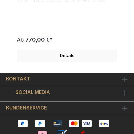
Motivgröße 7 x 21 cm. Weltweite Gesamtauflage
350 Stück Vom Rizzi Estate authentifiziert und mit
einem nummerierten Hologramm
Fälschungsgeschützt. " TAKE ME OUT - TAKE ME
HOME " wurde von James Rizzi gezeichnet und
als 3D Bild vorbereitet. Die Veröffentlichung
erfolgte 2019. Doppel-Passepartout mit farbiger
Ab
770,00 €*
Innenkante im Format 24x40 cm ist enthalten.
Bilderrahmen optional wählbar. Kauf
mit Preisgarantie In dieser herrlichen gute Laune
Details
New York Szenerie von Pop Art Künstler James
Rizzi stehen zwei Taxis im Zentrum des bunten
Treibens. "Ich glaube einfach, dass die Leute die
Fröhlichkeit in meinen Bildern mögen", sagte
KONTAKT
James Rizzi einst. Und oft sind es gerade diese
verrückten und farbenfrohen Figuren, die bei Fans
und Sammlern so beliebt sind.Einen passenden
SOCIAL MEDIA
Rahmen wählen Sie bitte oben in der Auswahlbox.
Wir empfehlen den schicken Holz-Bilderrahmen in
Silber mit passenden Außenkanten oder den
KUNDENSERVICE
schlichten Alurahmen von Halbe in Silber matt.
Beide Bilderrahmen werden von uns mit
hochwertigem Museumsglas versehen, das ist ein
wie Brillengläser oder Kameralinsen optisch
vergütetes hightec Bilderglas. Es ist entspiegelt,