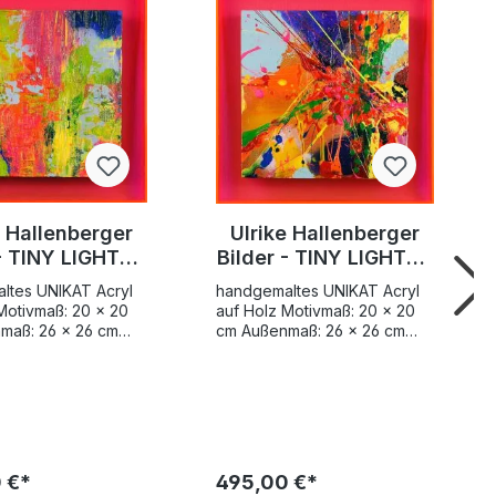
e Hallenberger
Ulrike Hallenberger
- TINY LIGHTS -
Bilder - TINY LIGHTS -
ARMONY -
BIG BANG -
ltes UNIKAT Acryl
handgemaltes UNIKAT Acryl
ndgemaltes
handgemaltes
Motivmaß: 20 x 20
auf Holz Motivmaß: 20 x 20
UNIKAT
UNIKAT
maß: 26 x 26 cm
cm Außenmaß: 26 x 26 cm
Bilderrahmen Mit
Inklusive Bilderrahmen Mit
n meinen
Preisgarantie "In meinen
den Arbeiten
leuchtenden Arbeiten
ich kraftvolle,
verbinde ich kraftvolle,
 Malerei mit
abstrakte Malerei mit
Plexiglasrahmen zu
farbigen Plexiglasrahmen zu
ensiven visuellen
einem intensiven visuellen
 €*
495,00 €*
 Die Kombination aus
Erlebnis. Die Kombination aus