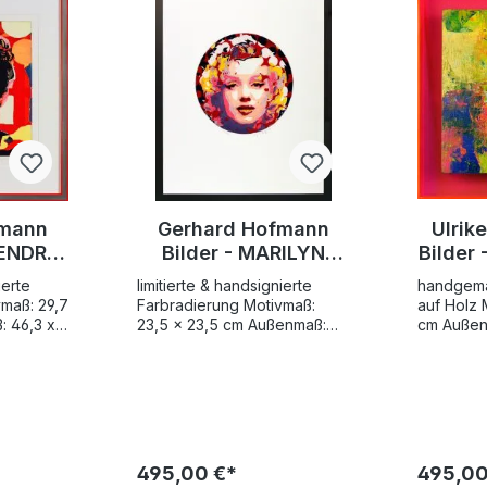
fmann
Gerhard Hofmann
Ulrik
HENDRIX
Bilder - MARILYN
Bilder 
rafik
MONROE - Original
H
ierte
limitierte & handsignierte
handgema
ert
Grafik handsigniert
ha
maß: 29,7
Farbradierung Motivmaß:
auf Holz 
: 46,3 x
23,5 x 23,5 cm Außenmaß:
cm Außen
43,3 x 52,2 cm mit edlem
Inklusive 
Bilderrahmen und
Preisgarantie "I
Preisgarantie Der Künstler
leuchten
 hier in
Gerhard Hofmann hat hier in
verbinde 
k "Jimi
seiner original Grafik "Marilyn
abstrakte
ringeren
Monroe" keine Geringere
farbigen 
n der wohl
portraitiert als "das
einem int
495,00 €*
495,00
leibhaftige" Sexsymbol des
Erlebnis.