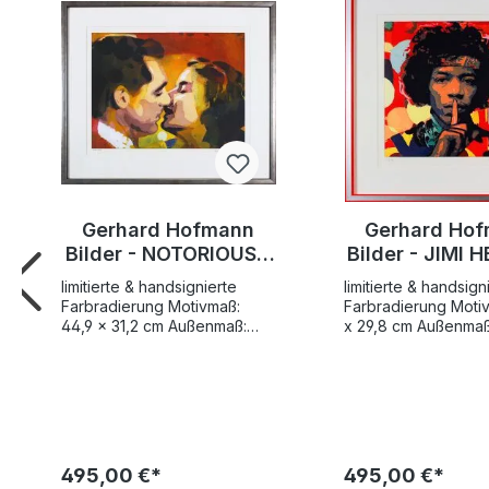
Gerhard Hofmann
Gerhard Ho
Bilder - NOTORIOUS -
Bilder - JIMI 
Original Grafik
- Original G
limitierte & handsignierte
limitierte & handsign
handsigniert
handsigni
Farbradierung Motivmaß:
Farbradierung Motiv
44,9 x 31,2 cm Außenmaß:
x 29,8 cm Außenmaß
58,3 x 50 cm mit edlem
47,9 cm mit edlem
Bilderrahmen und
Bilderrahmen und
Preisgarantie Der Künstler
Preisgarantie Der Künstler
Gerhard Hofmann hat hier in
Gerhard Hofmann hat
seiner original Grafik
seiner original Grafi
"Notorious" keine geringere
Hendrix" keinen ge
Filmszene aufgegriffen, als
portraitiert als eine
495,00 €*
495,00 €*
einen der wohl auf ewig
legendärsten und