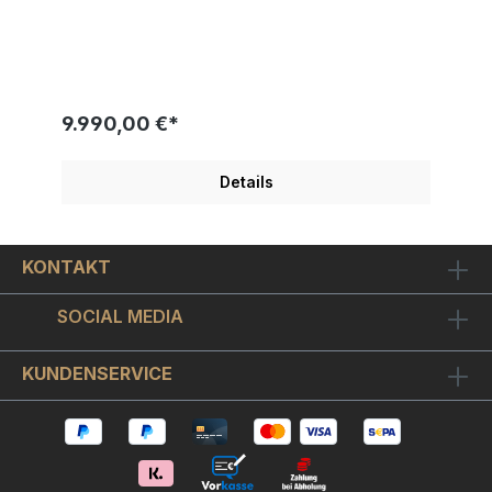
Rahmung inklusive: hochwertiges optisch
entspiegeltes Museumsglas (90% UV-Schutz),
Holzleiste (Silber-Rot), Unterlage in sattem
Schwarz Mit Silber-Zertifikat Kauf mit Preisgarantie
Wir präsentieren: Thierry Guetta, der französische
Künstler der unter dem Pseudonym Mr. Brainwash
9.990,00 €*
(Die Kunstszene munkelt hier auch von "BANKSY")
kreiert, ist ein Straßenkünstler und Videofilmer, der
vor allem für seine Aneignung urheberrechtlich
Details
geschützter Bilder bekannt ist, die oft aus der
Populärkultur und Kunstgeschichte stammen. Mr.
Brainwash alias Thierry Guetta arbeitet vor allem
mit Schablonenbildern und Siebdruckschichten,
KONTAKT
die zu Kompositionen führen, die emblematisch für
die Grafitti-Kunst sind. Seine Signaturen sind
einzigartig: Mr. Brainwash unterschreibt mit seinem
SOCIAL MEDIA
Daumenabdruck, seiner Handsignatur, einer
zugewiesenen Dollarnummernfolge und seinem
Mantra "Das Leben ist schön". Das Unikat
KUNDENSERVICE
"BANKSY THROWER" gehört mitunter zu den
gefragtesten Arbeiten des Street-Art Künstlers Mr.
Brainwash. Das Hauptmotiv, der rebellisch
auftretende Mr. Unbekannt mit dem bewusst
provokant in Erscheinung tretenden Buch "Art for
DUMMIES", ist hier mittels Schablone (in der