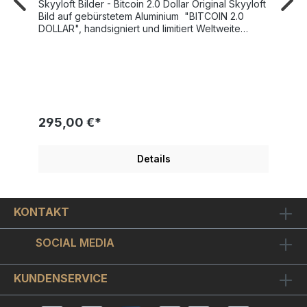
Skyyloft Bilder - Bitcoin 2.0 Dollar Original Skyyloft
Bild auf gebürstetem Aluminium "BITCOIN 2.0
DOLLAR", handsigniert und limitiert Weltweite
Gesamtauflage nur 25 Exemplare! Bildgröße
"Dollar" 13x30 cm - Rahmengröße Außenmaß
35x45,5 cm SKYYLOFT "BITCOIN 2.0 DOLLAR"
wurde 2023 von Künstlerhand geschaffen und
veröffentlicht. Modernes Design mit tollen
Metallic-, Glanz- und Spiegeleffekten Schicker
Objekt-Bilderrahmen inkl. hochwertigem
295,00 €*
Museumsglas enthalten. Ein original Skyyloft
Chrome-Dollar für Menschen mit Sinn für´s
Geschäft! Der Miami "Charging Bull" steht hier als
Details
DAS Sinnbild für den Bitcoin!Der "Bitcoin 2.0
Dollar" ist auf chromglänzendes Aludibond
gedruckt. Optisch ergibt sich ein sehr schöner
Kontrast zwischen chromglänzenden
KONTAKT
unbedruckten Bildstellen und dem ansonsten
metallisch matt seidenglänzenden Bildmotiv.Der
mattschwarze Objekt-Bilderrahmen nimmt das Bild
SOCIAL MEDIA
schwebend montiert auf, so dass sich ein schöner
3D-Effekt ergibt.Wir haben hochwertiges
Museumsglas verwendet. Das ist ein - wie
KUNDENSERVICE
Brillengläser oder Kameralinsen - optisch
vergütetes hightec Bilderglas. Es ist