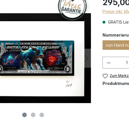
295,00
Preise inkl. 
GRATIS Lief
Nummerieru
von Hand n
Zum Merkze
Produktnum