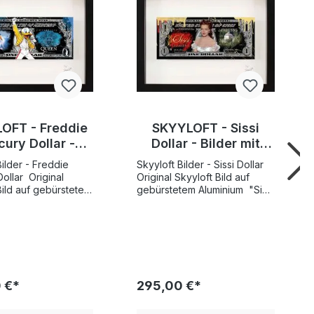
OFT - Freddie
SKYYLOFT - Sissi
ury Dollar -
Dollar - Bilder mit
Bilder mit
Museumsglas und
Bilder - Freddie
Skyyloft Bilder - Sissi Dollar
umsglas und
Bilderrahmen
r Original
Original Skyyloft Bild auf
lderrahmen
Bild auf gebürstetem
gebürstetem Aluminium "Sissi
cury
Dollar", handsigniert und
handsigniert und
limitiert Weltweite
Gesamtauflage nur 25
flage nur 25
Exemplare! Bildgröße
röße
"Dollar" 13x30 cm -
13x30 cm -
Rahmengröße Außenmaß
röße Außenmaß
35x45,5 cm SKYYLOFT "Sissi
 €*
295,00 €*
YLOFT
Dollar" wurde 2026 von
Mercury Dollar"
Künstlerhand geschaffen und