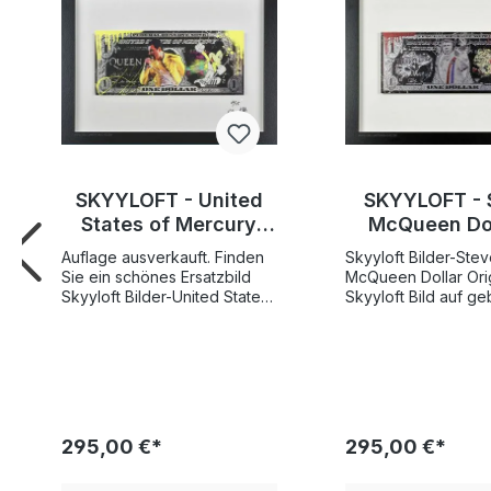
SKYYLOFT - United
SKYYLOFT - 
States of Mercury
McQueen Dol
Dollar - Bilder mit
Bilder mi
Auflage ausverkauft. Finden
Skyyloft Bilder-Ste
Museumsglas und
Museumsgla
Sie ein schönes Ersatzbild
McQueen Dollar Original
Bilderrahmen
Bilderrah
Skyyloft Bilder-United States
Skyyloft Bild auf g
of Mercury Dollar Original
Aluminium "Steve McQueen
Skyyloft Bild auf gebürstetem
Dollar", handsignier
Aluminium "United States of
limitiert Weltweite
Mercury Dollar", handsigniert
Gesamtauflage nur 
und limitiert Weltweite
Exemplare! Bildgröße
Gesamtauflage nur 25
"Dollar" 13x30 cm -
Exemplare! Bildgröße
Rahmengröße Auße
295,00 €*
295,00 €*
"Dollar" 13x30 cm -
35x45,5 cm SKYYLOFT
Rahmengröße Außenmaß
"Steve McQueen Do