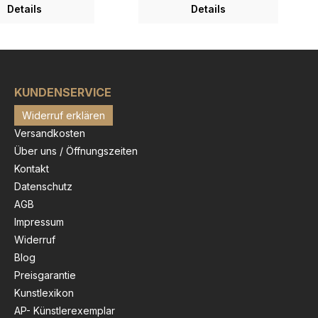
26 von
veröffentlicht. Modernes
Details
Details
hand geschaffen und
Design mit tollen Metallic-,
Modernes
Glanz- und Spiegeleffekten
 tollen Metallic-,
Schicker Objekt-
d Spiegeleffekten
Bilderrahmen inkl.
Objekt-
hochwertigem Museumsglas
men inkl.
enthalten. "Sissi" verkörpert
igem Museumsglas
KUNDENSERVICE
die Kaiserin von Österreich
an
im gleichnamigen
Widerruf erklären
", "We Will Rock
Historienfilm aus dem Jahr
e Are The
1955. Der "Sissi Dollar " ist
Versandkosten
s", "Radio Ga Ga",
auf chromglänzendes
Über uns / Öffnungszeiten
ddie Mercury war ein
Aludibond im
 der Bühne und ist
Siebdruckverfahren
Kontakt
r einfach eine
gedruckt. Optisch ergibt sich
Datenschutz
 Mit der Band
ein sehr schöner Kontrast
AGB
erte er seine
zwischen chromglänzenden
rfolge. Der
unbedruckten Bildstellen und
Impressum
Mercury Dollar " ist
dem ansonsten metallisch
Widerruf
mglänzendes
matt seidenglänzenden
d im
Blog
Bildmotiv.Der mattschwarze
kverfahren
Objekt-Bilderrahmen nimmt
Preisgarantie
 Optisch ergibt sich
das Bild schwebend montiert
Kunstlexikon
schöner Kontrast
auf, so dass sich ein schöner
 chromglänzenden
3D-Effekt ergibt.Wir
AP- Künstlerexemplar