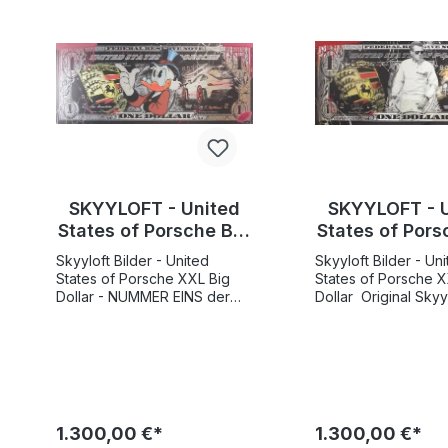
SKYYLOFT - United
SKYYLOFT - 
States of Porsche Big
States of Pors
Dollar - NUMMER EINS
Dollar
Skyyloft Bilder - United
Skyyloft Bilder - Un
der Auflage
States of Porsche XXL Big
States of Porsche X
Dollar - NUMMER EINS der
Dollar Original Skyyloft
handübermalten Auflage
Wandbild auf spieg
Original Skyyloft Wandbild
Alu-Dibond "UNITED STATES
auf spiegelndem Alu-Dibond
OF PORSCHE BIG D
"UNITED STATES OF
handsigniert und limi
Porsche BIG DOLLAR",
Weltweite Gesamtau
handsigniert und limitiert
25 Exemplare! Bildgröße 120
Weltweite Gesamtauflage nur
x 50 cm SKYYLOFT "UNITED
1.300,00 €*
1.300,00 €*
25 Exemplare! Sie erhalten
STATES OF PORSCH