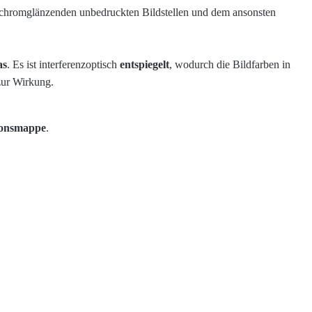
n chromglänzenden unbedruckten Bildstellen und dem ansonsten
as
. Es ist interferenzoptisch
entspiegelt
, wodurch die Bildfarben in
zur Wirkung.
ionsmappe
.