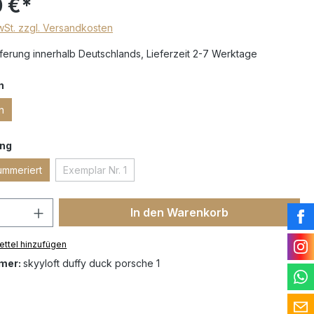
 €*
MwSt. zzgl. Versandkosten
erung innerhalb Deutschlands, Lieferzeit 2-7 Werktage
n
n
ng
ummeriert
Exemplar Nr. 1
In den Warenkorb
ttel hinzufügen
mer:
skyyloft duffy duck porsche 1