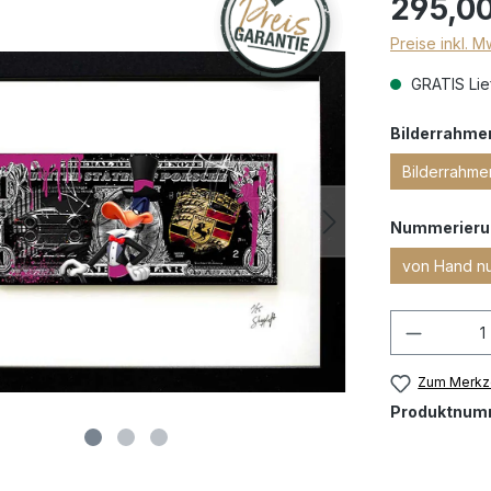
295,00
Preise inkl. 
GRATIS Lief
Bilderrahme
Bilderrahme
Nummerieru
von Hand n
Zum Merkze
Produktnum