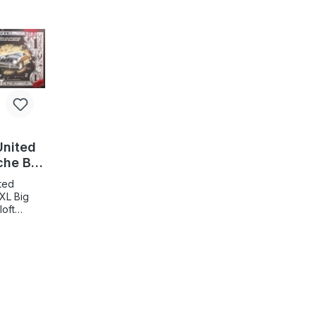
United
che Big
ited
XL Big
elndem
OLLAR",
tiert
flage nur
E BIG