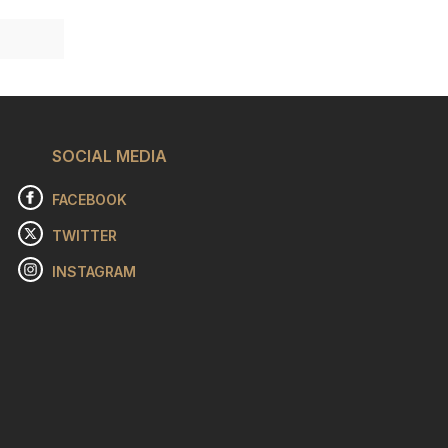
3 von
affen und
anz- und
bild für
garter
ke
SOCIAL MEDIA
idol
 hier als
FACEBOOK
rer in
r "United
TWITTER
g Dollar
INSTAGRAM
ludibond
gibt sich
ntrast
nzenden
ellen und
llisch
den
en
hen sind