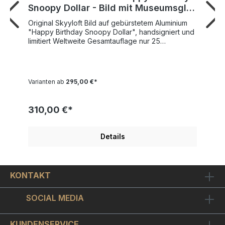
Snoopy Dollar - Bild mit Museumsglas
und Bilderrahmen
Original Skyyloft Bild auf gebürstetem Aluminium
"Happy Birthday Snoopy Dollar", handsigniert und
limitiert Weltweite Gesamtauflage nur 25
Exemplare! Nummer 1 der Auflage verfügbar !
Bildgröße "Dollar" 13x30 cm - Rahmengröße
Außenmaß 35x45,5 cm SKYYLOFT "Happy
Birthday Snoopy Dollar" wurde 2024 von
Varianten ab
295,00 €*
Künstlerhand geschaffen und veröffentlicht.
Modernes Design mit tollen Glanz- und
Spiegeleffekten Schicker Objekt-Bilderrahmen
310,00 €*
inkl. hochwertigem Museumsglas enthalten. Ein
original Skyyloft Chrome-Dollar für Liebhaber US-
Amerikanischen-Comicserie "Peanuts", auf dem
Details
hier einer der Hauptfiguren der Serie abgebildet
ist, nämlich "Snoopy" - der Hund von Charlie
Brown hat Geburtstag, wir sagen "Happy
Birthday"!Der "Happy Birthday Snoopy Dollar" ist
KONTAKT
auf chromglänzendes Aludibond gedruckt. Optisch
ergibt sich ein sehr schöner Kontrast zwischen
chromglänzenden unbedruckten Bildstellen und
SOCIAL MEDIA
dem ansonsten metallisch matt seidenglänzenden
Bildmotiv.Der mattschwarze Objekt-Bilderrahmen
nimmt das Bild schwebend montiert auf, so dass
KUNDENSERVICE