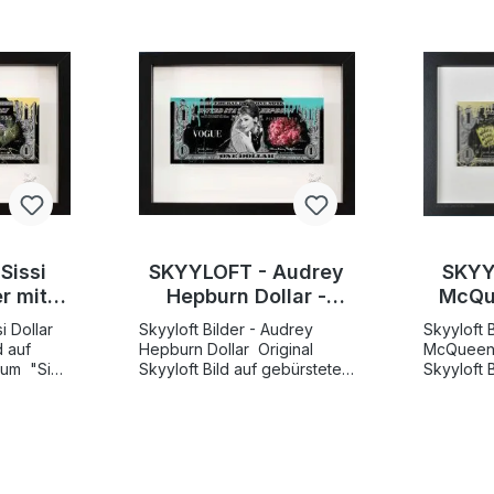
Sissi
SKYYLOFT - Audrey
SKYY
er mit
Hepburn Dollar -
McQue
s und
Bilder mit
si Dollar
Skyyloft Bilder - Audrey
Skyyloft 
men
Museumsglas und
Muse
d auf
Hepburn Dollar Original
McQueen Dolla
Bilderrahmen
Bi
Sissi
Skyyloft Bild auf gebürstetem
Skyyloft 
t und
Aluminium "Audrey Hepburn
Aluminium "Steve McQu
Dollar", handsigniert und
II Dollar"
25
limitiert Weltweite
limitiert Weltweite
Gesamtauflage nur 25
Gesamtau
Exemplare! Bildgröße
Exemplare! Bildg
nmaß
"Dollar" 13x30 cm -
"Dollar" 