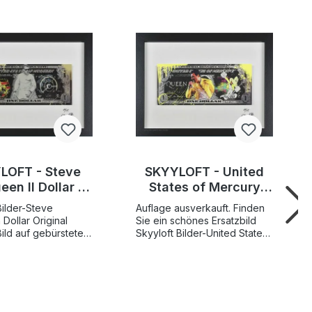
LOFT - Steve
SKYYLOFT - United
en II Dollar -
States of Mercury
Bilder mit
Dollar - Bilder mit
Bilder-Steve
Auflage ausverkauft. Finden
umsglas und
Museumsglas und
r Original
Sie ein schönes Ersatzbild
lderrahmen
Bilderrahmen
Bild auf gebürstetem
Skyyloft Bilder-United States
een
of Mercury Dollar Original
, handsigniert und
Skyyloft Bild auf gebürstetem
Aluminium "United States of
flage nur 25
Mercury Dollar", handsigniert
röße
und limitiert Weltweite
13x30 cm -
Gesamtauflage nur 25