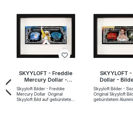
SKYYLOFT - Freddie
SKYYLOFT - 
Mercury Dollar -
Dollar - Bild
Bilder mit
Museumsgla
Skyyloft Bilder - Freddie
Skyyloft Bilder - Sis
Museumsglas und
Bilderrah
Mercury Dollar Original
Original Skyyloft Bil
Bilderrahmen
Skyyloft Bild auf gebürstetem
gebürstetem Aluminium "
Aluminium "Freddie Mercury
Dollar", handsignier
Dollar", handsigniert und
limitiert Weltweite
limitiert Weltweite
Gesamtauflage nur 
Gesamtauflage nur 25
Exemplare! Bildgröße
Exemplare! Bildgröße
"Dollar" 13x30 cm -
"Dollar" 13x30 cm -
Rahmengröße Auße