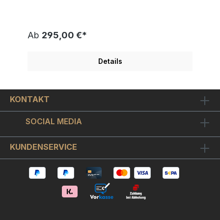
wurde 2025 von Künstlerhand geschaffen und
veröffentlicht. Modernes Design mit tollen
Metallic-, Glanz- und Spiegeleffekten Schicker
Objekt-Bilderrahmen inkl. hochwertigem
Ab
295,00 €*
Museumsglas enthalten. Ein original Skyyloft
Chrome-Dollar für Menschen mit Sinn für´s
Geschäft! Diese neuste "glühende" Version des
Details
"Charging Bull" steht einmal mehr als DAS Sinnbild
für den Bitcoin. Der "Bitcoin 4.0 Dollar" ist auf
chromglänzendes Aludibond gedruckt. Optisch
ergibt sich ein sehr schöner Kontrast zwischen
KONTAKT
chromglänzenden unbedruckten Bildstellen und
dem ansonsten metallisch matt seidenglänzenden
Bildmotiv. Der mattschwarze Objekt-Bilderrahmen
SOCIAL MEDIA
nimmt das Bild schwebend montiert auf, so dass
sich ein schöner 3D-Effekt ergibt. Wir haben
hochwertiges Museumsglas verwendet. Das ist ein
KUNDENSERVICE
- wie Brillengläser oder Kameralinsen - optisch
vergütetes hightec Bilderglas. Es
istinterferenzoptisch entspiegelt, wodurch die
Bildfarben in ihrer vollen Leuchtkraft zur Geltung
kommen. Auch der metallische 3D-Effekt von
"Bitcoin 4.0 Dollar" kommt so viel besser zur
Wirkung. Wir sind offiziell autorisierte Skyyloft
(Steffen Rosenberger) Galerie und liefern jedes