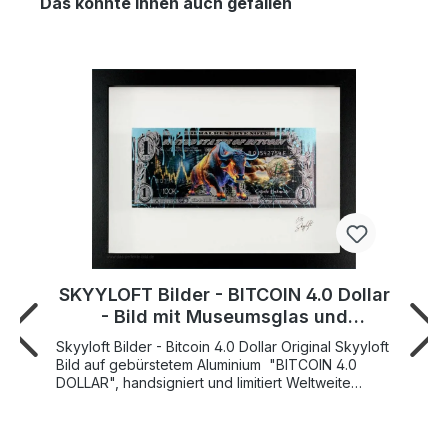
Das könnte Ihnen auch gefallen
SKYYLOFT Bilder - BITCOIN 4.0 Dollar
- Bild mit Museumsglas und
Bilderrahmen
Skyyloft Bilder - Bitcoin 4.0 Dollar Original Skyyloft
Bild auf gebürstetem Aluminium "BITCOIN 4.0
DOLLAR", handsigniert und limitiert Weltweite
Gesamtauflage nur 25 Exemplare Bildgröße
"Dollar" 13x30 cm - Rahmengröße Außenmaß
35x45,5 cm SKYYLOFT "BITCOIN 4.0 DOLLAR"