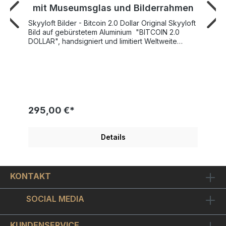
mit Museumsglas und Bilderrahmen
Skyyloft Bilder - Bitcoin 2.0 Dollar Original Skyyloft
Bild auf gebürstetem Aluminium "BITCOIN 2.0
DOLLAR", handsigniert und limitiert Weltweite
Gesamtauflage nur 25 Exemplare! Bildgröße
"Dollar" 13x30 cm - Rahmengröße Außenmaß
35x45,5 cm SKYYLOFT "BITCOIN 2.0 DOLLAR"
wurde 2023 von Künstlerhand geschaffen und
veröffentlicht. Modernes Design mit tollen
Metallic-, Glanz- und Spiegeleffekten Schicker
Objekt-Bilderrahmen inkl. hochwertigem
295,00 €*
Museumsglas enthalten. Ein original Skyyloft
Chrome-Dollar für Menschen mit Sinn für´s
Geschäft! Der Miami "Charging Bull" steht hier als
Details
DAS Sinnbild für den Bitcoin!Der "Bitcoin 2.0
Dollar" ist auf chromglänzendes Aludibond
gedruckt. Optisch ergibt sich ein sehr schöner
Kontrast zwischen chromglänzenden
KONTAKT
unbedruckten Bildstellen und dem ansonsten
metallisch matt seidenglänzenden Bildmotiv.Der
mattschwarze Objekt-Bilderrahmen nimmt das Bild
SOCIAL MEDIA
schwebend montiert auf, so dass sich ein schöner
3D-Effekt ergibt.Wir haben hochwertiges
Museumsglas verwendet. Das ist ein - wie
KUNDENSERVICE