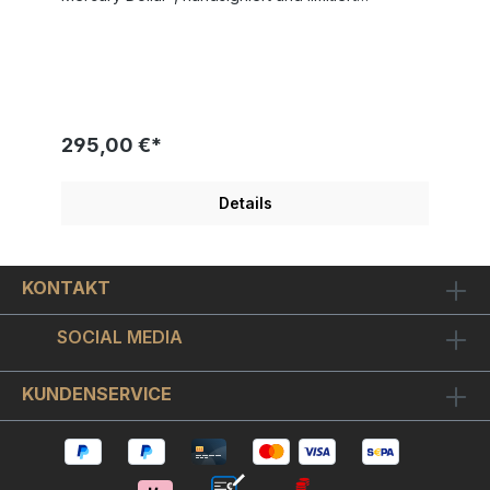
Weltweite Gesamtauflage nur 25 Exemplare!
Bildgröße "Dollar" 13x30 cm - Rahmengröße
Außenmaß 35x45,5 cm SKYYLOFT "Freddie
Mercury Dollar" wurde 2026 von Künstlerhand
geschaffen und veröffentlicht. Modernes Design
mit tollen Metallic-, Glanz- und Spiegeleffekten
Schicker Objekt-Bilderrahmen inkl. hochwertigem
295,00 €*
Museumsglas enthalten. "Bohemian Rhapsody",
"We Will Rock You", "We Are The Champions",
"Radio Ga Ga", ... - Freddie Mercury war ein König
Details
auf der Bühne und ist als Sänger einfach eine
Legende. Mit der Band Queen feierte er seine
größten Erfolge. Der "Freddie Mercury Dollar " ist
auf chromglänzendes Aludibond im
KONTAKT
Siebdruckverfahren gedruckt. Optisch ergibt sich
ein sehr schöner Kontrast zwischen
chromglänzenden unbedruckten Bildstellen und
SOCIAL MEDIA
dem ansonsten metallisch matt seidenglänzenden
Bildmotiv.Der mattschwarze Objekt-Bilderrahmen
nimmt das Bild schwebend montiert auf, so dass
KUNDENSERVICE
sich ein schöner 3D-Effekt ergibt.Wir
haben hochwertiges Museumsglas verwendet.
Das ist ein - wie Brillengläser oder Kameralinsen -
optisch vergütetes hightec Bilderglas. Es ist
interferenzoptisch entspiegelt, wodurch die