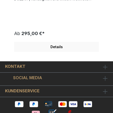
Gesamtauflage nur 25 Exemplare Bildgröße
"Dollar" 13x30 cm - Rahmengröße Außenmaß
35x45,5 cm SKYYLOFT "BITCOIN 4.0 DOLLAR"
wurde 2025 von Künstlerhand geschaffen und
veröffentlicht. Modernes Design mit tollen
Metallic-, Glanz- und Spiegeleffekten Schicker
Objekt-Bilderrahmen inkl. hochwertigem
Ab
295,00 €*
Museumsglas enthalten. Ein original Skyyloft
Chrome-Dollar für Menschen mit Sinn für´s
Geschäft! Diese neuste "glühende" Version des
Details
"Charging Bull" steht einmal mehr als DAS Sinnbild
für den Bitcoin. Der "Bitcoin 4.0 Dollar" ist auf
chromglänzendes Aludibond gedruckt. Optisch
ergibt sich ein sehr schöner Kontrast zwischen
KONTAKT
chromglänzenden unbedruckten Bildstellen und
dem ansonsten metallisch matt seidenglänzenden
Bildmotiv. Der mattschwarze Objekt-Bilderrahmen
SOCIAL MEDIA
nimmt das Bild schwebend montiert auf, so dass
sich ein schöner 3D-Effekt ergibt. Wir haben
hochwertiges Museumsglas verwendet. Das ist ein
KUNDENSERVICE
- wie Brillengläser oder Kameralinsen - optisch
vergütetes hightec Bilderglas. Es
istinterferenzoptisch entspiegelt, wodurch die
Bildfarben in ihrer vollen Leuchtkraft zur Geltung
kommen. Auch der metallische 3D-Effekt von