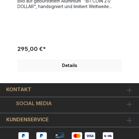
Bild auf gebürstetem Aluminium "BITCOIN 2.0
DOLLAR", handsigniert und limitiert Weltweite
Gesamtauflage nur 25 Exemplare! Bildgröße
"Dollar" 13x30 cm - Rahmengröße Außenmaß
35x45,5 cm SKYYLOFT "BITCOIN 2.0 DOLLAR"
wurde 2023 von Künstlerhand geschaffen und
veröffentlicht. Modernes Design mit tollen
Metallic-, Glanz- und Spiegeleffekten Schicker
Objekt-Bilderrahmen inkl. hochwertigem
295,00 €*
Museumsglas enthalten. Ein original Skyyloft
Chrome-Dollar für Menschen mit Sinn für´s
Geschäft! Der Miami "Charging Bull" steht hier als
Details
DAS Sinnbild für den Bitcoin!Der "Bitcoin 2.0
Dollar" ist auf chromglänzendes Aludibond
gedruckt. Optisch ergibt sich ein sehr schöner
Kontrast zwischen chromglänzenden
KONTAKT
unbedruckten Bildstellen und dem ansonsten
metallisch matt seidenglänzenden Bildmotiv.Der
mattschwarze Objekt-Bilderrahmen nimmt das Bild
SOCIAL MEDIA
schwebend montiert auf, so dass sich ein schöner
3D-Effekt ergibt.Wir haben hochwertiges
Museumsglas verwendet. Das ist ein - wie
KUNDENSERVICE
Brillengläser oder Kameralinsen - optisch
vergütetes hightec Bilderglas. Es ist
interferenzoptisch entspiegelt, wodurch die