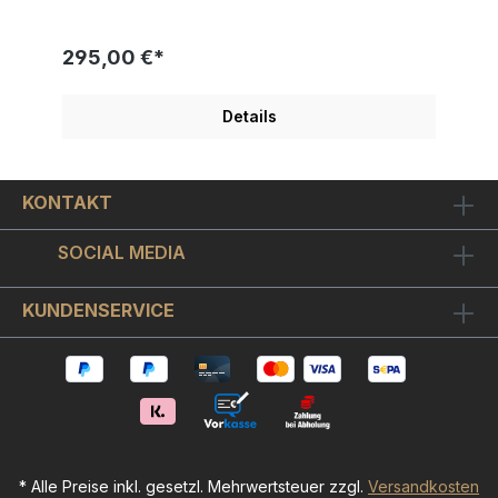
Modernes Design mit tollen Glanz- und
Spiegeleffekten Schicker Objekt-Bilderrahmen
inkl. hochwertigem Museumsglas enthalten. Ein
295,00 €*
original Skyyloft Chrome-Dollar als wunderschöne
Geschenkidee. Die berühmten Disney-Mäuse
Micky und Minnie zeigen uns hier Ihre süße
Details
Liebe!Der "United States of Love Dollar " ist auf
chromglänzendes Aludibond gedruckt. Optisch
ergibt sich ein sehr schöner Kontrast zwischen
chromglänzenden unbedruckten Bildstellen und
KONTAKT
dem ansonsten metallisch matt
seidenglänzenden Bildmotiv.Der
mattschwarze Objekt-Bilderrahmen nimmt das Bild
SOCIAL MEDIA
schwebend montiert auf, so dass sich ein
schöner 3D-Effekt ergibt.Wir
haben hochwertiges Museumsglas verwendet.
KUNDENSERVICE
Das ist ein - wie Brillengläser oder Kameralinsen -
optisch vergütetes hightec Bilderglas. Es ist
interferenzoptisch entspiegelt, wodurch die
Bildfarben in ihrer vollen Leuchtkraft zur Geltung
kommen. Auch der metallische 3D-Effekt von
"United States of Love Dollar" kommt so viel
besser zur Wirkung. Wir sind offiziell autorisierte
Skyyloft (Steffen Rosenberger) Galerie und liefern
jedes Skyyloft Bild
* Alle Preise inkl. gesetzl. Mehrwertsteuer zzgl.
Versandkosten