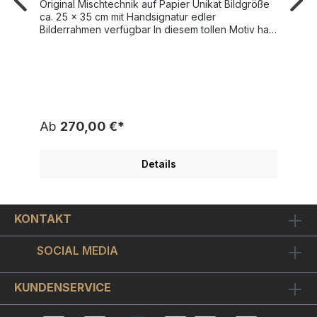
Original Mischtechnik auf Papier Unikat Bildgröße
ca. 25 x 35 cm mit Handsignatur edler
Bilderrahmen verfügbar In diesem tollen Motiv hat
der Künstler Thomas Jankowski die legendäre
englische Rock Band "The Rolling Stones"
verewigt. Thomas Jankowski (*1963 in Osnabrück)
entdeckte bereits als Kind seine Begeisterung zur
Malerei und zieht später lukrative Auftragsarbeiten
einem Kunststudium vor. Über seine künstlerische
Verfremdung von Radarbildern berichten in den
Ab
270,00 €*
90ern verschiedene Medienformate. Als
Clubbetreiber prägt der Mann mit den Dreads
über zwei Jahrzehnte mit künstlerischen
Details
Gastronomiekonzepten und Bars in Atelierräumen
die Szene der Hansestadt.Seit Ende 2013 widmet
er sich wieder ausschließlich der Malerei und
fertigt Großformate für Gastronomien in
KONTAKT
verschiedenen Städten an. Bei Jankowskis
Arbeiten „One of a kind“ bedient sich der Künstler
einer Mischtechnik, indem er gemalte Originale als
SOCIAL MEDIA
Druckbasis auf hochwertigem Büttenpapier von
Hand mit Espresso, Ölkreiden, Acryl oder Lasuren
koloriert. Durch individuelle Bearbeitung und
KUNDENSERVICE
Übermalung werden die Motive, die Jankowski
mehrfach aufgreift, unterschiedlich interpretiert