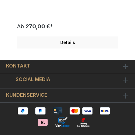
verewigt. Thomas Jankowski (*1963 in Osnabrück)
entdeckte bereits als Kind seine Begeisterung zur
Malerei und zieht später lukrative Auftragsarbeiten
einem Kunststudium vor. Über seine künstlerische
Verfremdung von Radarbildern berichten in den
Ab
270,00 €*
90ern verschiedene Medienformate. Als
Clubbetreiber prägt der Mann mit den Dreads
über zwei Jahrzehnte mit künstlerischen
Details
Gastronomiekonzepten und Bars in Atelierräumen
die Szene der Hansestadt.Seit Ende 2013 widmet
er sich wieder ausschließlich der Malerei und
fertigt Großformate für Gastronomien in
KONTAKT
verschiedenen Städten an. Bei Jankowskis
Arbeiten „One of a kind“ bedient sich der Künstler
einer Mischtechnik, indem er gemalte Originale als
SOCIAL MEDIA
Druckbasis auf hochwertigem Büttenpapier von
Hand mit Espresso, Ölkreiden, Acryl oder Lasuren
koloriert. Durch individuelle Bearbeitung und
KUNDENSERVICE
Übermalung werden die Motive, die Jankowski
mehrfach aufgreift, unterschiedlich interpretiert
und sind dadurch Unikate.Inspiriert durch seine
Leidenschaft für Graphic Novels fügt er auch
Skizzen oder Schriftzüge als Statements ein. Mit
den detailgetreuen Porträt-Arbeiten in
Schwarzweiß oder Farbe gelingt es Thomas