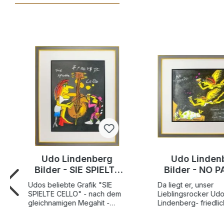
Udo Lindenberg
Udo Linden
Bilder - SIE SPIELTE
Bilder - NO P
CELLO - Edition 2025
SCHUTZENG
Udos beliebte Grafik "SIE
Da liegt er, unser
- original
Original Gr
SPIELTE CELLO" - nach dem
Lieblingsrocker Ud
handsigniert
handsigni
gleichnamigen Megahit -
Lindenberg- friedlic
erscheint jetzt in einer
schlummert er vor si
auffällig neuen und
denn er weiß am be