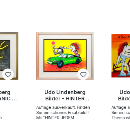
berg
Udo Lindenberg
Udo
ANIC -
Bilder - HINTER
Bild
EL -
JEDEM STARKEN
HORIZ
Auflage ausverkauft. Finden
Auflage a
afik
MANN STEHT EINE
Edit
o
Sie ein schönes Ersatzbild !
Sie ein s
ert
STARKE FRAU -
Grafi
h
Mit "HINTER JEDEM
Thema is
ch hin,
STARKEN MANN STEHT EINE
"HINTER
Original Grafik
sten: "No
STARKE FRAU" beweist uns
außergew