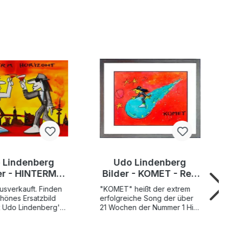
 Lindenberg
Udo Lindenberg
er - HINTERM
Bilder - KOMET - Red
ONT - Hamburg
Edition - Original
usverkauft. Finden
"KOMET" heißt der extrem
ion - original
Grafik handsigniert
chönes Ersatzbild
erfolgreiche Song der über
k handsigniert
t Udo Lindenberg's
21 Wochen der Nummer 1 Hit
M HORIZONT" als
der deutschen Single Charts
öhnliche
war, und durch die