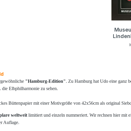
Museu
Linden
interfere
Bildergl
für Bilder
oder K
vergüt
ld
Schutz v
ergewöhnliche
"Hamburg-Edition"
. Zu Hamburg hat Udo eine ganz be
Ihr wert
vor verb
B. die Elbphilharmonie zu sehen.
wirken so
kein Gl
Farben 
ckes Büttenpapier mit einer Motivgröße von 42x56cm als original Siebd
mehr und 
normale
lare weltweit
limitiert und einzeln nummeriert. Wir rechnen hier mit 
VERB
er Auflage.
BILDER