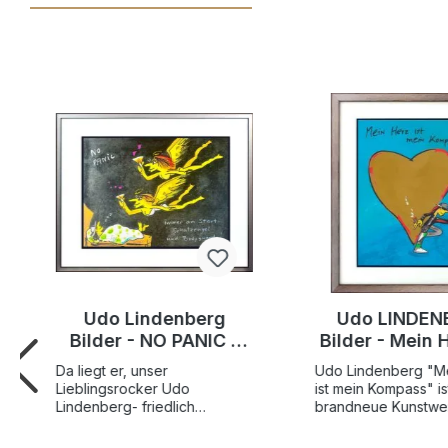
Udo Lindenberg
Udo LINDEN
Bilder - NO PANIC -
Bilder - Mein H
SCHUTZENGEL -
mein Kompa
Da liegt er, unser
Udo Lindenberg "M
Original Grafik
Edition 20
Lieblingsrocker Udo
ist mein Kompass" is
handsigniert
Original Gr
Lindenberg- friedlich
brandneue Kunstwe
schlummert er vor sich hin,
Künstlers in der sch
handsigni
denn er weiß am besten: "No
neuen Edition auf b