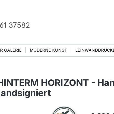
61 37582
R GALERIE
MODERNE KUNST
LEINWANDDRUCK
- HINTERM HORIZONT - Ha
 handsigniert