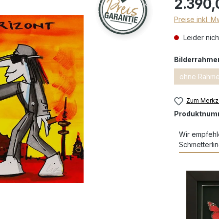
2.390,
Preise inkl. 
Leider nich
Bilderrahme
ohne Rahm
Zum Merkze
Produktnum
Wir empfehl
Schmetterlin