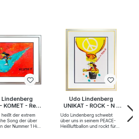
 Lindenberg
Udo Lindenberg
 - KOMET - Red
UNIKAT - ROCK - N -
ion - Original
PEACE - veredelt
heißt der extrem
Udo Lindenberg schwebt
k handsigniert
durch Handbemalung
che Song der über
über uns in seinem PEACE-
n der Nummer 1 Hit
Heißluftballon und rockt für
chen Single Charts
uns weiter.Seine Message ist
durch die
ganz klar, wir brauchen