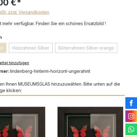
00 €*
MwSt. zzgl. Versandkosten
t mehr verfügbar. Finden Sie ein schönes Ersatzbild !
n
en
Holzrahmen Silber
Bilderrahmen Silber-orange
ttel hinzufügen
mer:
lindenberg-hinterm-horizont-ungerahmt
en Ihnen MUSEUMSGLAS hinzuzuwählen. Bitte unten auf die
ge klicken: