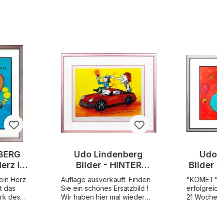
BERG
Udo Lindenberg
Udo
erz ist
Bilder - HINTER
Bilder
ss -
JEDEM STARKEN
Edit
ein Herz
Auflage ausverkauft. Finden
"KOMET" 
24 -
MANN STEHT EINE
Grafi
t das
Sie ein schönes Ersatzbild !
erfolgrei
afik
STARKE FRAU -
rk des
Wir haben hier mal wieder
21 Woche
icken
eine ganz besonders
der deuts
ert
Edition 2018 -
lauem
delikate "Rarität" für Sie, die
war, und 