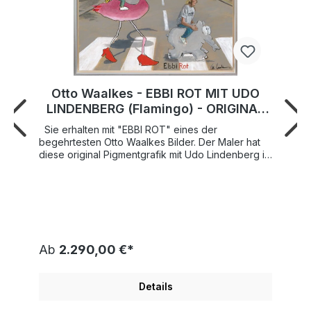
Otto Waalkes - EBBI ROT MIT UDO
LINDENBERG (Flamingo) - ORIGINAL
Pigmentgrafik auf Leinwand
Sie erhalten mit "EBBI ROT" eines der
begehrtesten Otto Waalkes Bilder. Der Maler hat
diese original Pigmentgrafik mit Udo Lindenberg im
Motiv im Format ca. 60x50 cm auf Leinwand
gearbeitet. Otto Waalkes' Hommage an die
Beatles und ihr Album "Abbey Road". Auf dem
berühmtesten Zebrastreifen der Musikgeschichte
tummeln sich aber nicht die vier Pilzköpfe aus
Liverpool, sondern der Maler Otto selbst sowie
Freund/Weggefährte und Rocklegende Udo
Ab
2.290,00 €*
Lindenberg. Beide sitzen dazu noch auf einem
Ottifant und einem pinken Flamingo. Einfach
herrlich, der Humor von Otto! "EBBI ROT
Details
(FLAMINGO) " ist einfach ein tolles Otto Waalkes
Motiv. Bei diesem besonderen Exemplar handelt