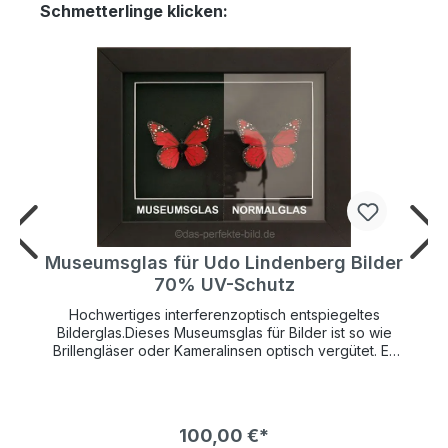
Schmetterlinge klicken:
r
Museumsglas für Udo Lindenberg Bilder
70% UV-Schutz
Hochwertiges interferenzoptisch entspiegeltes
Bilderglas.Dieses Museumsglas für Bilder ist so wie
Brillengläser oder Kameralinsen optisch vergütet. Es
hat einen UV-Schutz von 70% und schützt so Ihr
wertvolles Kunstwerk lange vor verblassen.Die
Bildfarben wirken so brilliant als wäre gar kein Glas
vor dem Bild. Die Farben leuchten bedeutend mehr
100,00 €*
und kontrastreicher als bei normalem Bilderglas NUR