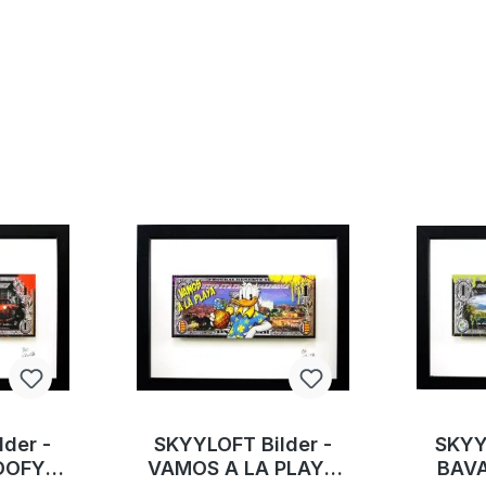
der -
SKYYLOFT Bilder -
SKYY
OOFY
VAMOS A LA PLAYA
BAV