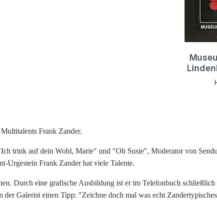
Museu
Linden
interfere
Bildergl
für Bilder
oder K
vergüt
 Multitalents Frank Zander.
Schutz v
Ihr wert
Ich trink auf dein Wohl, Marie" und "Oh Susie", Moderator von Send
vor verb
wirken so
t-Urgestein Frank Zander hat viele Talente.
kein Gl
Farben 
 Durch eine grafische Ausbildung ist er im Telefonbuch schließlich b
mehr und 
r Galerist einen Tipp: "Zeichne doch mal was echt Zandertypisches". "
normale
VERB
BILDER