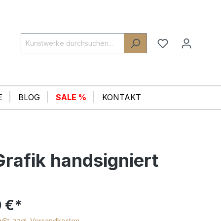
E
BLOG
SALE %
KONTAKT
afik handsigniert
 €*
MwSt. zzgl. Versandkosten