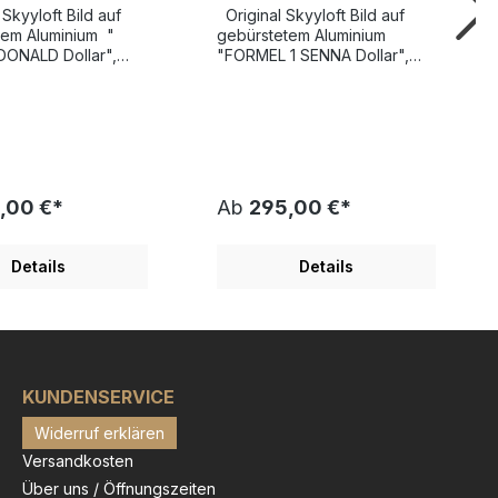
ar - Bild mit
Dollar - Bild mit
Original Skyyloft Bild auf
umsglas und
Museumsglas und
em Aluminium "
gebürstetem Aluminium
lderrahmen
Bilderrahmen
DONALD Dollar",
"FORMEL 1 SENNA Dollar",
rt und limitiert
handsigniert und limitiert
e Gesamtauflage nur
Weltweite Gesamtauflage nur
mmer 1 der
25 Exemplare! Nummer 1 der
erfügbar ! Bildgröße
Auflage verfügbar ! Bildgröße
13x30 cm -
"Dollar" 13x30 cm -
röße Außenmaß
Rahmengröße Außenmaß
LOFT "
35x45,5 cm SKYYLOFT
,00 €*
Ab
295,00 €*
DONALD Dollar"
"FORMEL 1 SENNA Dollar"
24 von
wurde 2024 von
hand geschaffen und
Künstlerhand geschaffen und
Details
Details
Modernes
veröffentlicht. Modernes
t tollen Glanz- und
Design mit tollen Glanz- und
en Schicker
Spiegeleffekten Schicker
lderrahmen inkl.
Objekt-Bilderrahmen inkl.
igem Museumsglas
hochwertigem Museumsglas
al
enthalten. Ein original
Chrome-Dollar für
Skyyloft Chrome-Dollar für
KUNDENSERVICE
r vom schönen
Liebhaber der Formel 1
Widerruf erklären
n Bundesland
Geschichte und Fans des
räsentiert von
brasilianischen
Versandkosten
ck - gekleidet in
Autorennfahrers "Ayrton
Über uns / Öffnungszeiten
tionelle Tracht hält
Senna", der insgesamt