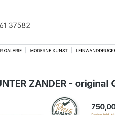
61 37582
R GALERIE
MODERNE KUNST
LEINWANDDRUCK
TER ZANDER - original Gr
750,00
Preise inkl. 