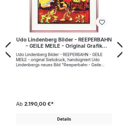
Udo Lindenberg Bilder - REEPERBAHN
- GEILE MEILE - Original Grafik
handsigniert
Udo Lindenberg Bilder - REEPERBAHN - GEILE
MEILE - original Siebdruck, handsigniert Udo
Lindenbergs neues Bild "Reeperbahn - Geile
Meile" ist eine gekonnte Hommage an das
berühmte und nicht weniger berüchtigte
Vergnügungsviertel in Hamburg, welches für sein
Nachtleben und seine Bars bekannt ist.
"Reeperbahn - Geile Meile" erschien vor 10
Jahren als Song auf dem Album "Unplugged".
Lindenberg und Delay besingen darin die Straße
Ab
2.190,00 €*
und ihre vielen Facetten. Diese Facetten dürfen
natürlich auch in dem Lindenberg Bild
"Reeperbahn - Geile Meile" nicht fehlen ;-)
Details
Lindenberg hat einige Hamburger
Sehenswürdigkeiten in sein Bild aufgenommen. Da