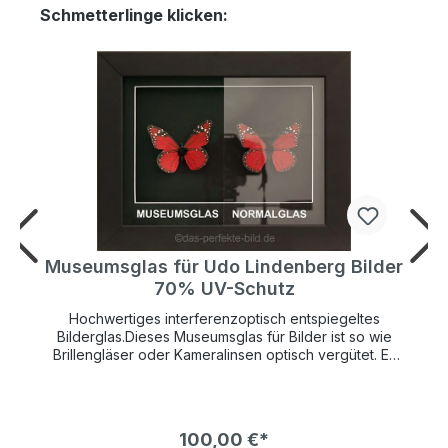
Schmetterlinge klicken:
r
Museumsglas für Udo Lindenberg Bilder
70% UV-Schutz
Hochwertiges interferenzoptisch entspiegeltes
Bilderglas.Dieses Museumsglas für Bilder ist so wie
Brillengläser oder Kameralinsen optisch vergütet. Es
hat einen UV-Schutz von 70% und schützt so Ihr
wertvolles Kunstwerk lange vor verblassen.Die
Bildfarben wirken so brilliant als wäre gar kein Glas
vor dem Bild. Die Farben leuchten bedeutend mehr
100,00 €*
und kontrastreicher als bei normalem Bilderglas NUR