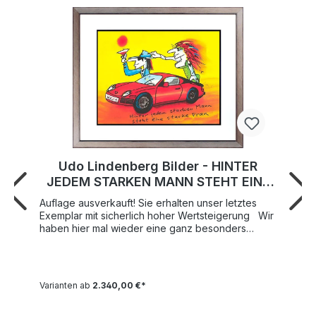
Udo Lindenberg Bilder - HINTER
JEDEM STARKEN MANN STEHT EINE
STARKE FRAU - Edition 2021 - Original
Auflage ausverkauft! Sie erhalten unser letztes
Grafik handsigniert
Exemplar mit sicherlich hoher Wertsteigerung Wir
haben hier mal wieder eine ganz besonders
delikate "Rarität" für Sie, die längst auf dem
Kunstmarkt ausverkaufte Grafik "Hinter jedem
straken Mann steht eine starke Frau" von der
deutschen Rock-Ikone Udo Lindenberg
Varianten ab
2.340,00 €*
höchstpersönlich. Das besondere Augenmerk bei
diesem Schatz liegt mitunter darauf, dass es sich