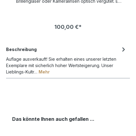
Brillengläser oder Kameralinsen optisch vergütet. Es
hat einen UV-Schutz von 70% und schützt so Ihr
wertvolles Kunstwerk lange vor verblassen.Die
Bildfarben wirken so brilliant als wäre gar kein Glas
vor dem Bild. Die Farben leuchten bedeutend mehr
100,00 €*
und kontrastreicher als bei normalem Bilderglas NUR
!
in VERBINDUNG mit einem BILDERRAHMEN bestellbar !
Beschreibung
Auflage ausverkauft! Sie erhalten eines unserer letzten
Exemplare mit sicherlich hoher Wertsteigerung. Unser
Lieblings-Kultr…
Mehr
Das könnte Ihnen auch gefallen ...