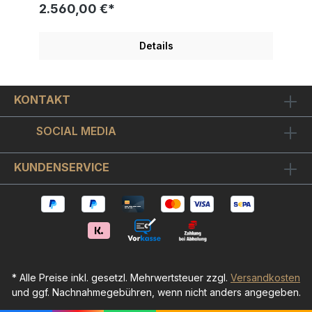
hierbei um die Ausführung aus dem Jahr 2021
2.560,00 €*
handelt, mit einer besonders kleinen
Gesamtstückzahl von nur 250 Exemplaren. Mit
"Hinter jedem straken Mann steht eine starke
Details
Frau" in der Edition 2021 hat sich unser
Lieblingskultrocker vor sattem Gelb und in
leuchtendem Blau gekleidet, gekonnt mit seiner
Liebsten in Szene gesetzt. Der strahlend rote
KONTAKT
Porsche ist dabei nicht nur für Sportwagen-
Liebhaber ein gelungener Blickfang, sondern auch
ein farblich stimmiges und im Motiv gut in Szene
SOCIAL MEDIA
gesetztes Bildelement. Typisch Udo Lindenberg
darf natürlich auch hier sein leicht verschmitztes,
aber stets charismatisches Lächeln keineswegs
KUNDENSERVICE
fehlen.Udo Lindenberg "Hinter jedem straken
Mann steht eine starke Frau" ist auf dickes
Büttenpapier und in einem Format von ca. 42x56
cm als original Siebdruck gearbeitet. Dieses Udo
Lindenberg Bild ist vom Künstler handsigniert und
auf nur 250 Exemplare weltweit limitiert sowie
einzeln nummeriert. Die gezeigte Nummerierung
dient hierbei nur als Beispiel, Sie erhalten ein
Exemplar aus der damaligen Auflage. Einen
* Alle Preise inkl. gesetzl. Mehrwertsteuer zzgl.
Versandkosten
geschmackvollen Bilderrahmen für Lindenberg
und ggf. Nachnahmegebühren, wenn nicht anders angegeben.
"Hinter jedem straken Mann steht eine starke