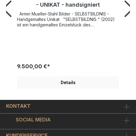
- UNIKAT - handsigniert
Armin Mueller-Stahl Bilder - SELBSTBILDNIS -
Handgemaltes Unikat "SELBSTBILDNIS " (2002)
ist ein handgemaltes Einzelstück des
künstlerischen Tausendsassas Mueller-Stahl.
"Selbstbildnis" von Armin Mueller-Stahl lässt im
Titel vermuten was der Künstler in seinem
handgearbeiteten Unikat präsentiert:
abstrahierend seitlich im Profil erkennen wir das
Multi-Talent höchst persönlich. Mueller-Stahl malt
sich hier selbst, vertieft über ein Papier wirkend,
9.500,00 €*
sehen wir den Tausendsassa bei der Arbeit.
Immer deutlich erkennbar sein einzigartiger Stil:
kräftige Farben, markante Linien und eine spürbar
Details
energiegeladene Mischung figurativer wie auch
abstrakter Bildelemente. Die originäre Kunst des
Armin Mueller-Stahl wird von Kritikern,
Kunstkennern und Käufern hoch geschätzt. Ein
KONTAKT
bedeutender Teil seiner Motive stellt Portraits von
bekannten Persönlichkeiten oder Charaktere aus
seinen Filmen dar. Seine Grafiken stehen meist
SOCIAL MEDIA
eng mit seiner Arbeit am Filmset oder der aktuellen
Auseinandersetzung mit literarischen Vorlagen in
Verbindung. Ideen für neue Bilder bezieht der
KUNDENSERVICE