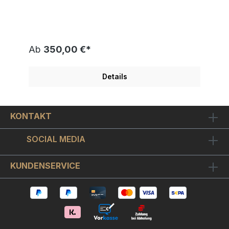
James Rizzi gezeichnet und als 3D Bild
vorbereitet. Die Veröffentlichung erfolgte 2022.
Bilderrahmen enthalten im Format 13,2x16,7 cm. Sie
erhalten ein herrliches gute Laune James Rizzi
Motiv. "Ich glaube einfach, dass die Leute die
Ab
350,00 €*
Fröhlichkeit in meinen Bildern mögen", sagte
James Rizzi einst. Und oft sind es gerade diese
verrückten und farbenfrohen Figuren, die bei Fans
Details
und Sammlern so beliebt sind.James Rizzi (1950-
2011) ist als Erfinder der 3D-Grafik weltweit
berühmt geworden. Seine farbenfrohen und
detailverliebten Pop-Art-Bilder sind von
KONTAKT
ansteckender Fröhlichkeit und haben häufig seine
Heimatstadt New York zum Thema. Er war ein
Workoholic, in dessen künstlerischem Nachlass
SOCIAL MEDIA
sich etliche Entwürfe fanden, die unter Aufsicht
des James Rizzi Studios nach und nach in streng
limitierten Auflagen veröffentlicht werden.Die
KUNDENSERVICE
gezeigte Nummerierung ist nur ein Beispiel. Sie
erhalten ein Exemplar aus der Auflage.Der
Bilderrahmen wurde von uns mit hochwertigem
Museumsglas versehen, das ist ein wie
Brillengläser oder Kameralinsen optisch
vergütetes hightec Bilderglas. Es ist entspiegelt,
wodurch die Bildfarben in ihrer vollen Leuchtkraft