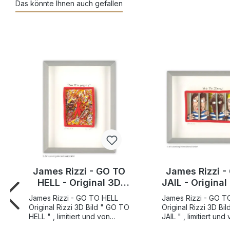
Das könnte Ihnen auch gefallen
James Rizzi - GO TO
James Rizzi -
HELL - Original 3D
JAIL - Original
Bild drucksigniert
drucksigni
James Rizzi - GO TO HELL
James Rizzi - GO T
Original Rizzi 3D Bild " GO TO
Original Rizzi 3D Bild " GO 
HELL " , limitiert und von
JAIL " , limitiert un
Hand nummeriert Motivgröße
nummeriert Motivgrö