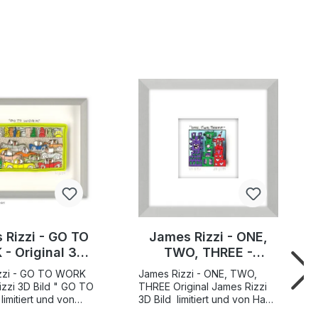
 Rizzi - GO TO
James Rizzi - ONE,
- Original 3D
TWO, THREE -
drucksigniert
Original 3D Bild
zzi - GO TO WORK
James Rizzi - ONE, TWO,
drucksigniert
i 3D Bild " GO TO
THREE Original James Rizzi
limitiert und von
3D Bild limitiert und von Hand
meriert Motivgröße
nummeriert Motivgröße 4,3 x