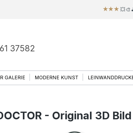
★★★
💥🎨🎵 HAP
61 37582
R GALERIE
MODERNE KUNST
LEINWANDDRUCK
DOCTOR - Original 3D Bild