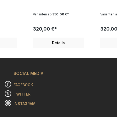
6,2 x 5,6 cm. Weltweite
6,9 x 11,
Stück
Gesamtauflage 350 Stück
Gesamtau
emplare "
zuzüglich 50 AP Exemplare "
zuzüglic
Varianten ab
350,00 €*
Varianten 
e von
GO TEAM " wurde von
GO TO W
hnet und
James Rizzi gezeichnet und
James Ri
et. Die
als 3D Bild vorbereitet. Die
als 3D Bil
320,00 €*
320,00
olgte
Veröffentlichung erfolgte
Veröffent
enthalten
2022. Bilderrahmen enthalten
2022. Bil
im Format 13,2x16,7 cm. Sie
im Format 1
Details
als
erhalten ein herrliches gute
erhalten 
ik
Laune James Rizzi Motiv. "Ich
Laune Jam
eworden.
glaube einfach, dass die
glaube ei
 und
Leute die Fröhlichkeit in
Leute die 
-Art-
meinen Bildern mögen",
meinen B
teckender
sagte James Rizzi einst. Und
sagte Jam
ben häufig
SOCIAL MEDIA
oft sind es gerade diese
oft sind 
New York
verrückten und farbenfrohen
verrückt
ein
Figuren, die bei Fans und
Figuren, 
FACEBOOK
en
Sammlern so beliebt
Sammlern 
lass sich
sind.James Rizzi (1950-2011)
sind.Jame
TWITTER
den, die
ist als Erfinder der 3D-Grafik
ist als Er
James
weltweit berühmt geworden.
weltweit
INSTAGRAM
und nach
Seine farbenfrohen und
Seine fa
 Auflagen
detailverliebten Pop-Art-
detailver
en.Die
Bilder sind von ansteckender
Bilder si