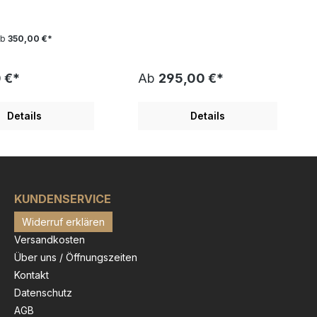
7 cm. Weltweite
4,7 cm. Weltweite
flage 350 Stück
Gesamtauflage 350 Stück
h 50 AP Exemplare "
zuzüglich 50 AP Exemplare
ab
350,00 €*
ORK " wurde von
"One, two, three" wurde von
zzi gezeichnet und
James Rizzi gezeichnet und
d vorbereitet. Die
als 3D Bild vorbereitet. Die
 €*
Ab
295,00 €*
lichung erfolgte
Veröffentlichung erfolgte
derrahmen enthalten
2023. Bilderrahmen enthalten:
3x17 cm. Sie
Format gerahmt 15,7x15,7 cm.
Details
Details
ein herrliches gute
Sie erhalten mit dem Bild
es Rizzi Motiv. "Ich
"ONE, TWO, THREE" ein
nfach, dass die
ganz für Rizzi und dessen Stil
Fröhlichkeit in
typisches gute Laune Motiv:
ildern mögen",
"Ich glaube einfach, dass die
es Rizzi einst. Und
Leute die Fröhlichkeit in
es gerade diese
KUNDENSERVICE
meinen Bildern mögen",
en und farbenfrohen
sagte James Rizzi einst. Und
Widerruf erklären
die bei Fans und
oft sind es gerade diese
so beliebt
verrückten und farbenfrohen
Versandkosten
s Rizzi (1950-2011)
Figuren, die bei Fans und
Über uns / Öffnungszeiten
finder der 3D-Grafik
Sammlern so beliebt
 berühmt geworden.
sind."James Rizzi (1950-2011)
Kontakt
rbenfrohen und
ist als Erfinder der 3D-Grafik
Datenschutz
liebten Pop-Art-
weltweit berühmt geworden.
AGB
nd von ansteckender
Seine farbenfrohen und