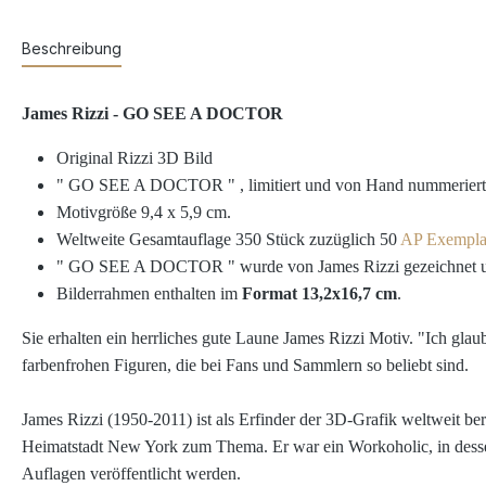
Beschreibung
James Rizzi - GO SEE A DOCTOR
Original Rizzi 3D Bild
" GO SEE A DOCTOR "
, limitiert und von Hand nummeriert
Motivgröße 9,4 x 5,9 cm.
Weltweite Gesamtauflage 350 Stück zuzüglich 50
AP Exempla
" GO SEE A DOCTOR " wurde von James Rizzi gezeichnet und a
Bilderrahmen
enthalten im
Format 13,2x16,7 cm
.
Sie erhalten ein herrliches gute Laune James Rizzi Motiv.
"Ich glau
farbenfrohen Figuren, die bei Fans und Sammlern so beliebt sind.
James Rizzi (1950-2011) ist als Erfinder der 3D-Grafik weltweit be
Heimatstadt New York zum Thema. Er war ein Workoholic, in dessen 
Auflagen veröffentlicht werden.