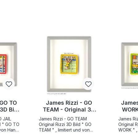
 GO TO
James Rizzi - GO
James
 3D Bild
TEAM - Original 3D
WORK 
ert
Bild drucksigniert
Bild 
O JAIL
James Rizzi - GO TEAM
James Ri
TO
Original Rizzi 3D Bild " GO
Original Rizz
d von Hand
TEAM " , limitiert und von
WORK " , 
ße 10,7 x
Hand nummeriert Motivgröße
Hand num