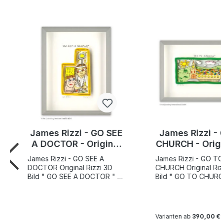
James Rizzi - GO SEE
James Rizzi -
A DOCTOR - Original
CHURCH - Orig
3D Bild drucksigniert
Bild drucksi
James Rizzi - GO SEE A
James Rizzi - GO T
DOCTOR Original Rizzi 3D
CHURCH Original Rizzi 3D
Bild " GO SEE A DOCTOR " ,
Bild " GO TO CHURCH " ,
limitiert und von Hand
limitiert und von Ha
nummeriert Motivgröße 9,4 x
nummeriert Motivgrö
5,9 cm. Weltweite
cm. Weltweite Gesa
Gesamtauflage 350 Stück
350 Stück zuzüglic
Varianten ab
390,00 €
zuzüglich 50 AP Exemplare "
Exemplare " GO T