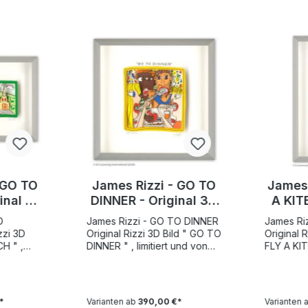
 GO TO
James Rizzi - GO TO
James 
inal 3D
DINNER - Original 3D
A KITE
gniert
Bild drucksigniert
Bild 
O
James Rizzi - GO TO DINNER
James Riz
Original Rizzi 3D Bild " GO TO
Original Riz
DINNER " , limitiert und von
FLY A KITE
nd
Hand nummeriert Motivgröße
von Hand
ße 6 x 13
9,2 x 8,8 cm. Weltweite
Motivgröß
mtauflage
Gesamtauflage 350 Stück
Weltweit
h 50 AP
zuzüglich 50 AP Exemplare "
350 Stüc
*
Varianten ab
390,00 €*
Varianten 
O CHURCH
GO TO DINNER " wurde von
Exemplar