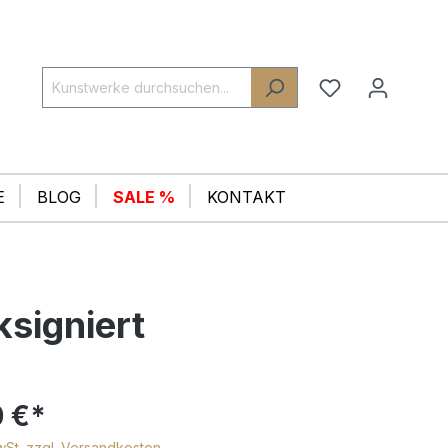
E
BLOG
SALE %
KONTAKT
ksigniert
 €*
MwSt. zzgl. Versandkosten