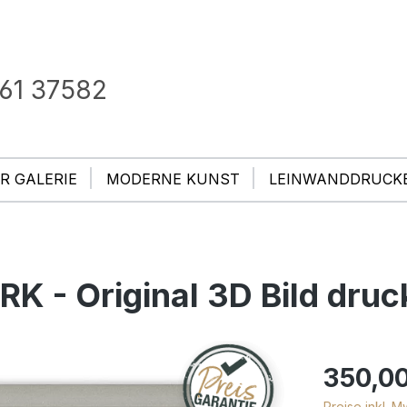
61 37582
R GALERIE
MODERNE KUNST
LEINWANDDRUCK
K - Original 3D Bild druc
350,00
Preise inkl. 