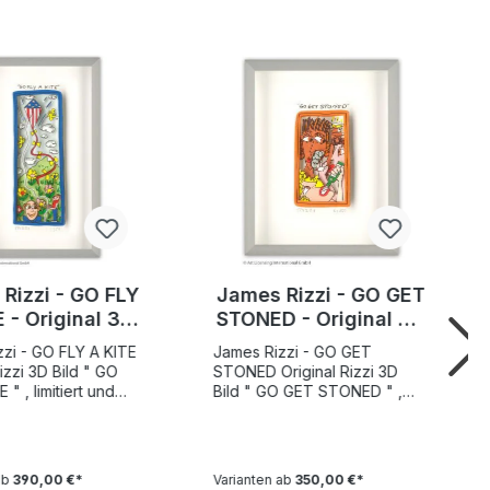
Rizzi - GO FLY
James Rizzi - GO GET
 - Original 3D
STONED - Original 3D
drucksigniert
Bild drucksigniert
zi - GO FLY A KITE
James Rizzi - GO GET
zi 3D Bild " GO
STONED Original Rizzi 3D
 " , limitiert und
Bild " GO GET STONED " ,
 nummeriert
limitiert und von Hand
e 14,7 x 5,8 cm.
nummeriert Motivgröße 8,6 x
e Gesamtauflage
5 cm. Weltweite
k zuzüglich 50 AP
Gesamtauflage 350 Stück
ab
390,00 €*
Varianten ab
350,00 €*
e " GO FLY A KITE "
zuzüglich 50 AP Exemplare "