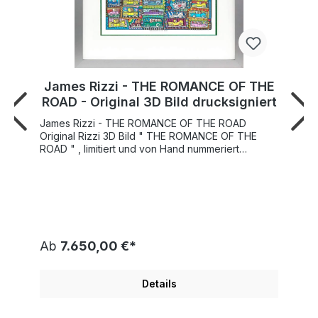
James Rizzi - THE ROMANCE OF THE
ROAD - Original 3D Bild drucksigniert
James Rizzi - THE ROMANCE OF THE ROAD
Original Rizzi 3D Bild " THE ROMANCE OF THE
ROAD " , limitiert und von Hand nummeriert
Motivgröße 62,5 x 95,5 cm. Weltweite
Gesamtauflage 350 Stück zuzüglich 50 AP
Exemplare Vom Rizzi Estate authentifiziert und mit
einem nummerierten Hologramm
Fälschungsgeschützt. " THE ROMANCE OF THE
ROAD " wurde von James Rizzi gezeichnet und
als 3D Bild vorbereitet. Die Veröffentlichung
Ab
7.650,00 €*
erfolgte 2017. Doppel-Passepartout mit farbiger
Innenkante im Format 90x123 cm ist enthalten.
Bilderrahmen optional wählbar. Kauf
Details
mit Preisgarantie In diesem herrlichen gute Laune
James Rizzi Kreuzfahrt Motiv sehen wir einen
bunten Autos Mix. "Ich glaube einfach, dass die