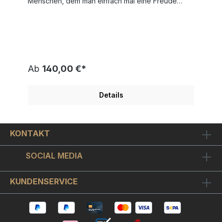
Menschen, dem man einfach mal eine Freude
oder Anerkennung zugute kommen lassen
möchte. Natürlich kann man sich auch mal selbst
ein Kompliment machen. Original Stein-
Lithographie auf handgeschöpftem Büttenpapier.
Dieses original Kunstwerk ist vom Maler Mueller-
Stahl handsigniert und auf nur 250 Exemplare
limitiert. Jedes Exemplar ist von Hand nummeriert.
Ab
140,00 €*
Sie können dieses außergewöhnliche Kunstwerk
mit sicherlich hohem Wertsteigerungspotential
auch mit einem ca. 1,5 cm breiten, schicken
Details
Bilderrahmen in Echtsilberoptik aus unserem
eigenen Rahmen-Studio bestellen. Mit Rahmen hat
das Bild ein Format von ca. 27x37
cm. Selbstverständlich bauen wir Ihr Mueller-Stahl
KONTAKT
Bild "Kompliment - Orange" konservatorisch in den
Bilderrahmen ein. Wir verschließen die Rahmen
hierbei staubfrei, das heißt wir dichten sie
SOCIAL MEDIA
dauerhaft und in Galerie-Qualität gegen Staub und
Insekten ab, damit Sie auch noch über viele Jahre
hinweg Freude am Anblick Ihres gerahmten Bildes
KUNDENSERVICE
haben. Zu jedem Bild "Kompliment" erhalten Sie
eine interessante Informationsmappe sowie ein
Echtheitszertifikat. Weitere Armin Mueller-Stahl
Bilder finden Sie hier !