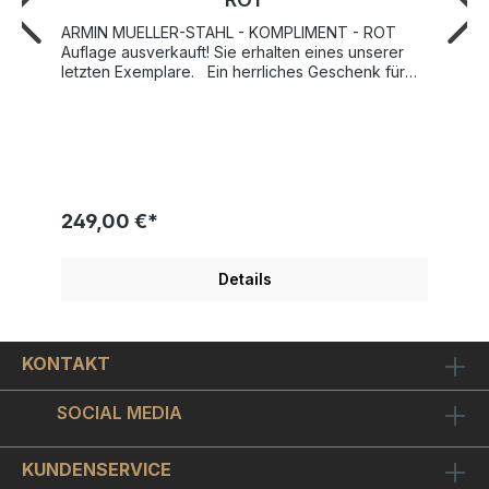
ARMIN MUELLER-STAHL - KOMPLIMENT - ROT
Auflage ausverkauft! Sie erhalten eines unserer
letzten Exemplare. Ein herrliches Geschenk für
einen lieben Menschen, dem man einfach mal eine
Freude oder Anerkennung zugute kommen lassen
möchte. Natürlich kann man sich auch mal selbst
ein Kompliment machen. Original Stein-
Lithographie auf handgeschöpftem Büttenpapier.
Dieses original Kunstwerk ist vom Maler Mueller-
Stahl handsigniert und auf nur 250 Exemplare
249,00 €*
limitiert. Jedes Exemplar ist von Hand nummeriert.
Sie können dieses außergewöhnliche Kunstwerk
mit sicherlich hohem Wertsteigerungspotential
Details
auch mit einem ca. 1,5 cm breiten, schicken
Bilderrahmen in Echtsilberoptik aus unserem
eigenen Rahmen-Studio bestellen. Mit Rahmen hat
das Bild ein Format von ca. 27x37
KONTAKT
cm. Selbstverständlich bauen wir Ihr Mueller-Stahl
Bild "Kompliment-Rot" konservatorisch in den
Bilderrahmen ein. Wir verschließen die Rahmen
SOCIAL MEDIA
hierbei staubfrei, das heißt wir dichten sie
dauerhaft und in Galerie-Qualität gegen Staub und
Insekten ab, damit Sie auch noch über viele Jahre
KUNDENSERVICE
hinweg Freude am Anblick Ihres gerahmten Bildes