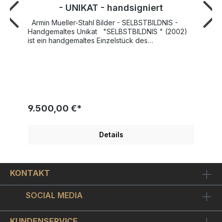
- UNIKAT - handsigniert
Armin Mueller-Stahl Bilder - SELBSTBILDNIS -
Handgemaltes Unikat "SELBSTBILDNIS " (2002)
ist ein handgemaltes Einzelstück des
künstlerischen Tausendsassas Mueller-Stahl.
"Selbstbildnis" von Armin Mueller-Stahl lässt im
Titel vermuten was der Künstler in seinem
handgearbeiteten Unikat präsentiert:
abstrahierend seitlich im Profil erkennen wir das
Multi-Talent höchst persönlich. Mueller-Stahl malt
sich hier selbst, vertieft über ein Papier wirkend,
9.500,00 €*
sehen wir den Tausendsassa bei der Arbeit.
Immer deutlich erkennbar sein einzigartiger Stil:
kräftige Farben, markante Linien und eine spürbar
Details
energiegeladene Mischung figurativer wie auch
abstrakter Bildelemente. Die originäre Kunst des
Armin Mueller-Stahl wird von Kritikern,
Kunstkennern und Käufern hoch geschätzt. Ein
KONTAKT
bedeutender Teil seiner Motive stellt Portraits von
bekannten Persönlichkeiten oder Charaktere aus
seinen Filmen dar. Seine Grafiken stehen meist
SOCIAL MEDIA
eng mit seiner Arbeit am Filmset oder der aktuellen
Auseinandersetzung mit literarischen Vorlagen in
Verbindung. Ideen für neue Bilder bezieht der
KUNDENSERVICE