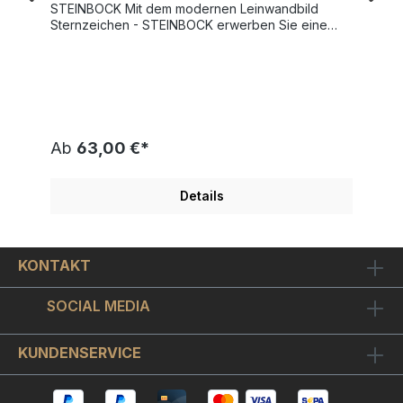
STEINBOCK Mit dem modernen Leinwandbild
Sternzeichen - STEINBOCK erwerben Sie eine
individuelle, künstlerische Interpretation des
Sternzeichens. Als Sternzeichen werden in der
Astrologie die 12 Symbolbilder bezeichnet in die
der Tierkreis unterteilt ist. So wie der Tierkreis
verschiedene Varianten des menschlichen
Charakters beschreibt, werden auch jedem
Sternzeichen bestimmte Eigenschaften, Stärken
Ab
63,00 €*
und Schwächen zugeordnet. Wählen Sie oben
Ihre Wunschgröße aus und bestellen sie das
Sternzeichen - STEINBOCK als Leinwandbild
Details
eigens auf Keilrahmen aufgespannt in einer ganz
vorzüglichen Qualität. Ab 60cm Bildgröße spannen
wir das Sternzeichen - STEINBOCK auf einen 3cm
extrahohen und stabilen Keilrahmen auf. Kleinere
KONTAKT
Formate bekommen einen 2cm normalhohen
Keilrahmen. Die Kanten des Bildes sind auch
bedruckt und um unsere Leinwandbilder
SOCIAL MEDIA
besonders langlebig zu machen, versehen wir sie
mit einer schützenden Firnißschicht.
KUNDENSERVICE