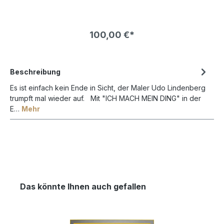
hat einen UV-Schutz von 70% und schützt so Ihr
wertvolles Kunstwerk lange vor verblassen.Die
Bildfarben wirken so brilliant als wäre gar kein Glas
vor dem Bild. Die Farben leuchten bedeutend mehr
100,00 €*
und kontrastreicher als bei normalem Bilderglas NUR
!
in VERBINDUNG mit einem BILDERRAHMEN bestellbar !
Beschreibung
Es ist einfach kein Ende in Sicht, der Maler Udo Lindenberg
trumpft mal wieder auf. Mit "ICH MACH MEIN DING" in der
E…
Mehr
Das könnte Ihnen auch gefallen