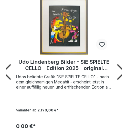
Udo Lindenberg Bilder - SIE SPIELTE
CELLO - Edition 2025 - original
handsigniert
Udos beliebte Grafik "SIE SPIELTE CELLO" - nach
dem gleichnamigen Megahit - erscheint jetzt in
einer auffällig neuen und erfrischenden Edition auf
edlem schwarzen Grund.Udo schafft "Sie spielte
Cello" mit knallig pinken Farbtönen und strahlend
gelben Highlights. Ganz besonderes Merkmal
stellen hierbei vor allem die dezent aber raffiniert
Varianten ab
2.190,00 €*
gesetzten und regelrecht irisierenden Farb-
Akzente in Silber-Perlmut dar. Udo strahlt mit seiner
Perle auf dem edlen schwarzen Grund hervor - mit
0,00 €*