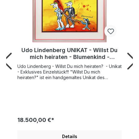
Udo Lindenberg UNIKAT - Willst Du
mich heiraten - Blumenkind -
handgemaltes Aquarell
Udo Lindenberg - Willst Du mich heiraten? - Unikat
- Exklusives Einzelstück!!! "Willst Du mich
heiraten?" ist ein handgemaltes Unikat des
Rockmusikers und Malers Udo Lindenberg.Das
glückliche Paar schreitet voraus in "Willst Du mich
heiraten?" - niemand geringeres als Udo selbst ist
es, der in seinem handgemalten Unikat als
"Blumenkind" den prächtigen Schleier der stolzen
Braut hinterher trägt. Das einzigartige Kunstwerk
besticht durch seine kräftigen Farben und Udo's
18.500,00 €*
Liebes-Message und dem Antrag "Willst Du mich
heiraten?" - ein knalliger Eye-Catcher und
unvergleichbare Geschenkidee. Der Maler Udo
Details
Lindenberg hat dieses einmalige Aquarell auf