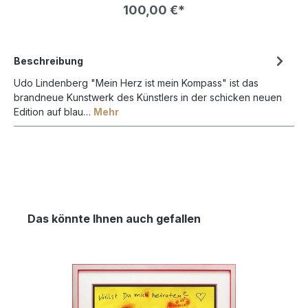
vor dem Bild. Die Farben leuchten bedeutend mehr
100,00 €*
und kontrastreicher als bei normalem Bilderglas NUR
!
in VERBINDUNG mit einem BILDERRAHMEN bestellbar !
Beschreibung
Udo Lindenberg "Mein Herz ist mein Kompass" ist das
brandneue Kunstwerk des Künstlers in der schicken neuen
Edition auf blau…
Mehr
Das könnte Ihnen auch gefallen