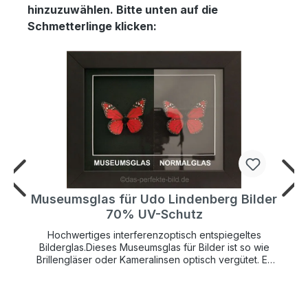
hinzuzuwählen. Bitte unten auf die
Schmetterlinge klicken:
r
Museumsglas für Udo Lindenberg Bilder
70% UV-Schutz
Hochwertiges interferenzoptisch entspiegeltes
Bilderglas.Dieses Museumsglas für Bilder ist so wie
Brillengläser oder Kameralinsen optisch vergütet. Es
hat einen UV-Schutz von 70% und schützt so Ihr
wertvolles Kunstwerk lange vor verblassen.Die
Bildfarben wirken so brilliant als wäre gar kein Glas