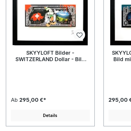
SKYYLOFT Bilder -
SKYYLOF
SWITZERLAND Dollar - Bild
Bild m
mit Museumsglas und
Bilderrahmen
Ab
295,00 €*
295,00 
Details