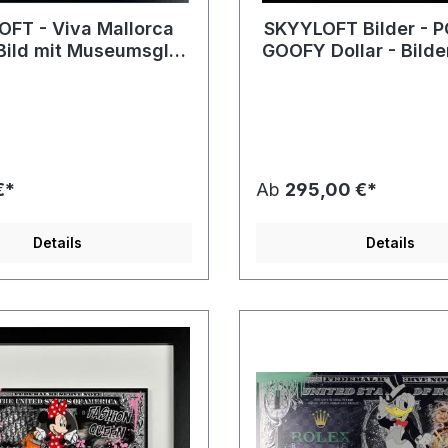
FT - Viva Mallorca
SKYYLOFT Bilder - 
 Bild mit Museumsglas
GOOFY Dollar - Bild
d Bilderrahmen
mit Museumsgl
€*
Ab
295,00 €*
Details
Details