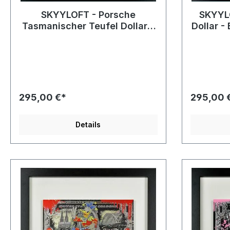
SKYYLOFT - Porsche
SKYYLO
Tasmanischer Teufel Dollar -
Dollar -
Bild mit Museumsglas und
un
Bilderrahmen
295,00 €*
295,00 
Details