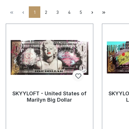
1
2
3
4
5
SKYYLOFT - United States of
SKYYLOF
Marilyn Big Dollar
L