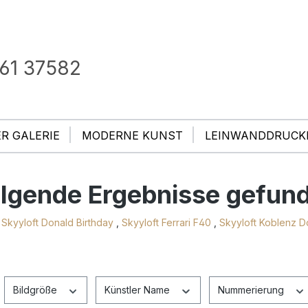
61 37582
ER GALERIE
MODERNE KUNST
LEINWANDDRUCK
olgende Ergebnisse gefun
,
Skyyloft Donald Birthday
,
Skyyloft Ferrari F40
,
Skyyloft Koblenz Do
Bildgröße
Künstler Name
Nummerierung