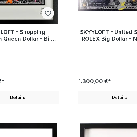
LOFT - Shopping -
SKYYLOFT - United S
 Queen Dollar - Bild
ROLEX Big Dollar -
 Museumsglas und
EINS der Aufla
Bilderrahmen
€*
1.300,00 €*
Details
Details