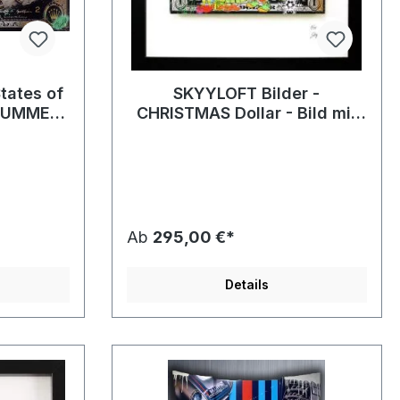
tates of
SKYYLOFT Bilder -
 NUMMER
CHRISTMAS Dollar - Bild mit
ge
Museumsglas und
Bilderrahmen
Ab
295,00 €*
Details