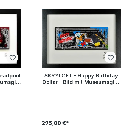
Deadpool
SKYYLOFT - Happy Birthday
seumsglas
Dollar - Bild mit Museumsglas
men
und Bilderrahmen
295,00 €*